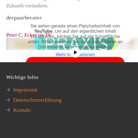
Zukunft verändern.
derpaarberater
Sie sehen gerade einen Platzhalterinhalt von
YouTube
. Um auf den eigentlichen Inhalt
Peter C. Ecker im TV
zuzugreifen, klicken Sie auf die Schaltfläche
unten. Bitte beachten Sie, dass dabei Daten an
Drittanbieter weitergegeben werden.
Mehr Informationen
Inhalt entsperren
Wichtige Infos
Erforderlichen Service akzeptieren und
Inhalte entsperren
Impressum
Datenschutzerklärung
Kontakt